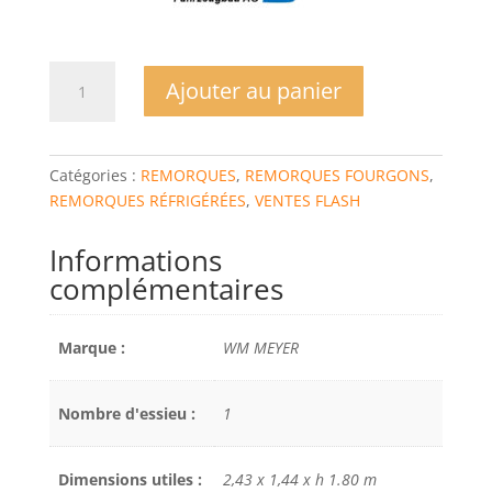
quantité
Ajouter au panier
de
REMORQUE
FOURGON
REFRIGEREE
Catégories :
REMORQUES
,
REMORQUES FOURGONS
,
WM
REMORQUES RÉFRIGÉRÉES
,
VENTES FLASH
MEYER
AZKF1025/145
Informations
complémentaires
Marque :
WM MEYER
Nombre d'essieu :
1
Dimensions utiles :
2,43 x 1,44 x h 1.80 m